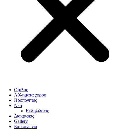
Ομιλος
Αθληματα χορου
Προπονητες
Νεα
Εκδηλώσεις
Διακρισεις
Gallery
Επικοινωνια